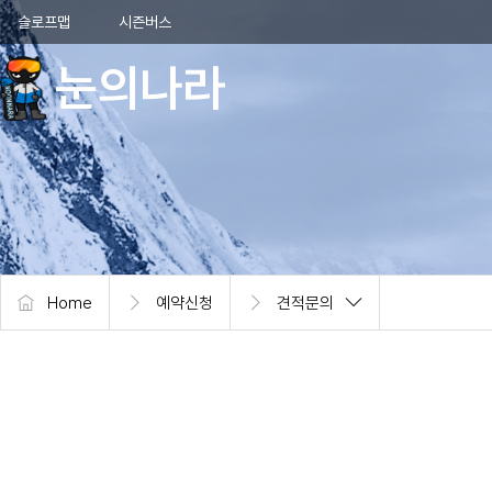
본문 바로가기
메뉴 바로가기
슬로프맵
시즌버스
눈의나라
Home
예약신청
견적문의