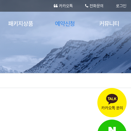
카카오톡
전화문의
로그인
패키지상품
예약신청
커뮤니티
숙박패키지
견적문의
공지사항
당일패키지
실시간 장비예약
포토갤러리
버스패키지
실시간 숙박예약
눈의나라 동영상
카카오톡 문의