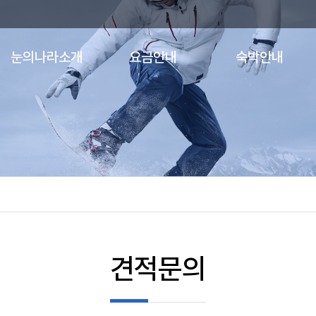
눈의나라소개
요금안내
숙박안내
인사말
장비요금
콘도
오시는길
리프트요금
호텔
장비안내
강습요금
펜션/모텔
의류안내
견적문의