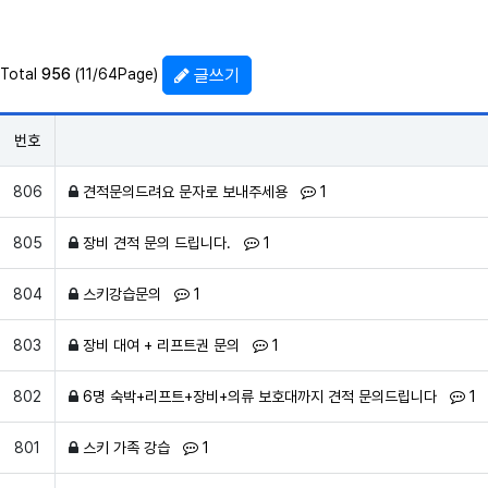
글쓰기
Total
956
(11/64Page)
번호
견적문의 목록
댓글
개
806
견적문의드려요 문자로 보내주세용
1
댓글
개
805
장비 견적 문의 드립니다.
1
댓글
개
804
스키강습문의
1
댓글
개
803
장비 대여 + 리프트권 문의
1
댓글
개
802
6명 숙박+리프트+장비+의류 보호대까지 견적 문의드립니다
1
댓글
개
801
스키 가족 강습
1