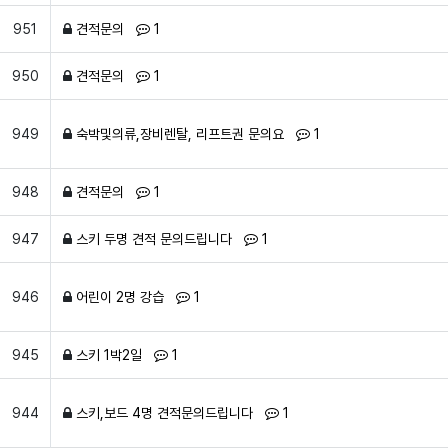
댓글
개
951
견적문의
1
댓글
개
950
견적문의
1
댓글
개
949
숙박및의류,장비렌탈, 리프트권 문의요
1
댓글
개
948
견적문의
1
댓글
개
947
스키 두명 견적 문의드립니다
1
댓글
개
946
어린이 2명 강습
1
댓글
개
945
스키 1박2일
1
댓글
개
944
스키,보드 4명 견적문의드립니다
1