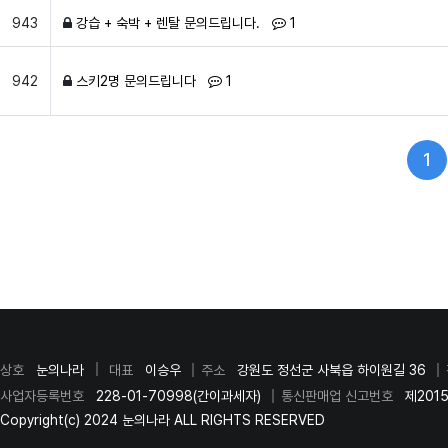
댓글
개
943
강습 + 숙박 + 렌탈 문의드립니다.
1
댓글
개
942
스키2명 문의드립니다
1
1
페
상호
눈의나라
대표
이승우
주소
강원도 정선군 사북읍 하이원길 36
사업자등록번호
228-01-70998(간이과세자)
통신판매업 신고번호
제201
Copyright(c) 2024 눈의나라 ALL RIGHTS RESERVED