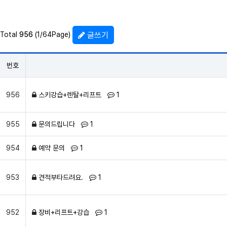
글쓰기
Total
956
(1/64Page)
번호
견적문의 목록
댓글
개
956
스키강습+렌탈+리프트
1
댓글
개
955
문의드립니다
1
댓글
개
954
예약 문의
1
댓글
개
953
견적부타드려요.
1
댓글
개
952
장비+리프트+강습
1