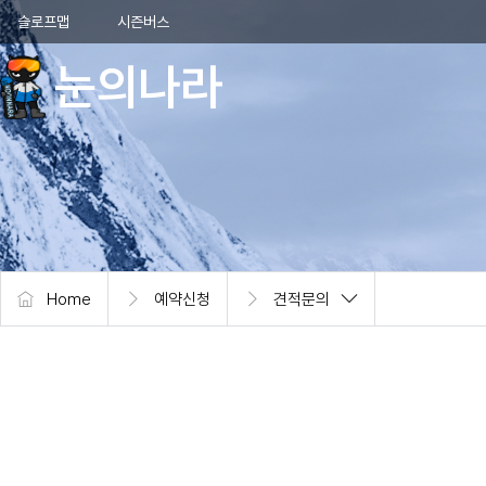
본문 바로가기
메뉴 바로가기
슬로프맵
시즌버스
눈의나라
Home
예약신청
견적문의