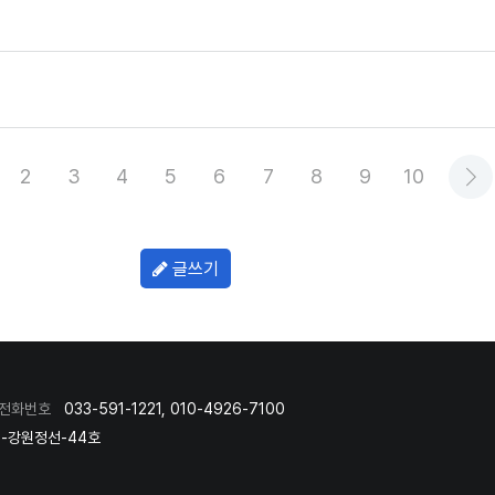
2
3
4
5
6
7
8
9
10
이지
페이지
페이지
페이지
페이지
페이지
페이지
페이지
페이지
페이지
다
글쓰기
전화번호
033-591-1221, 010-4926-7100
5-강원정선-44호