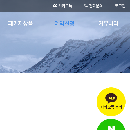
카카오톡
전화문의
로그인
패키지상품
예약신청
커뮤니티
숙박패키지
견적문의
공지사항
당일패키지
실시간 장비예약
포토갤러리
버스패키지
실시간 숙박예약
눈의나라 동영상
카카오톡 문의