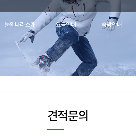
눈의나라소개
요금안내
숙박안내
인사말
장비요금
콘도
오시는길
리프트요금
호텔
장비안내
강습요금
펜션/모텔
의류안내
견적문의